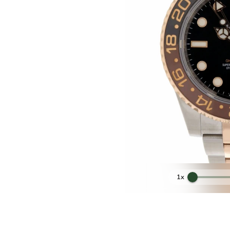
Inossidabile ed Oro Rosa 18ct
40mm
Oyster Acciaio e Oro Rosa
Ceramica Nera e Chocolate
ffiro con lente ciclope a ore 3
Originale Rolex
e 12 mesi Mastrolorenzi Store
1x
Nero Lucido
Originale Automatico Rolex
Top