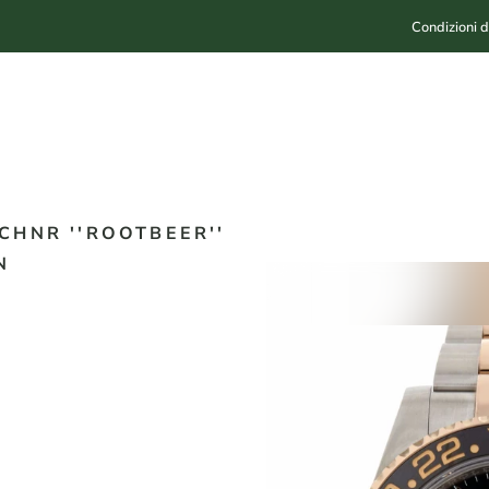
Condizioni d
CHNR ''ROOTBEER''
N
2020