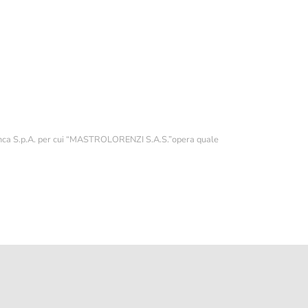
NDITION
YEAR 2022 FULLSET LIKE
NEW
124060
11.200,00 €
c Banca S.p.A. per cui “MASTROLORENZI S.A.S.”opera quale