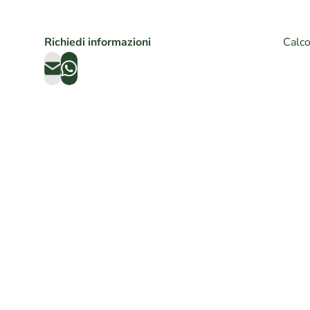
Richiedi informazioni
Calco
ROLEX SUBMARINER NO
ROLE
DATE REF. 114060 YEAR
1500
2017 FULL SET TOP
FULLS