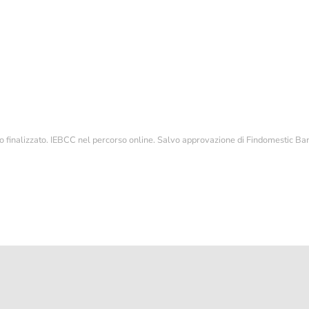
POLISHED
YEAR 2025 TOP CO
1500
126613LN
12.500,00 €
14.500,00 €
dito finalizzato. IEBCC nel percorso online. Salvo approvazione di Findomesti