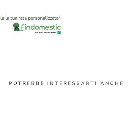
la la tua rata personalizzata
*
POTREBBE INTERESSARTI ANCHE
X DATE 34MM REF.
ROLEX SUBMARINE
 YELLOW GOLD 18KT
REF. 126613LN YEA
ET YEAR 1976 NEVER
FULLSET + CPO R