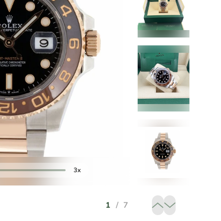
3x
1
/
7