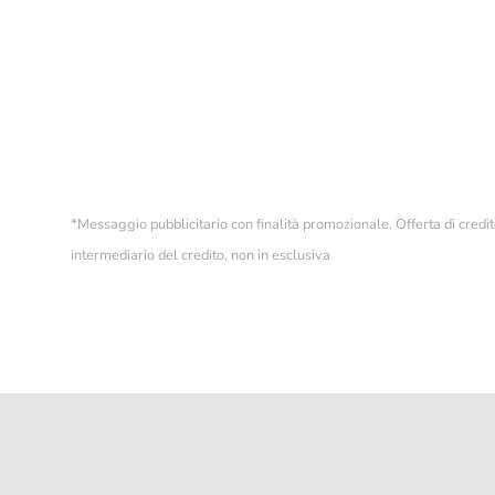
CONDITION
114060
Venduto
*
Messaggio pubblicitario con finalità promozionale. Offerta di cre
intermediario del credito, non in esclusiva