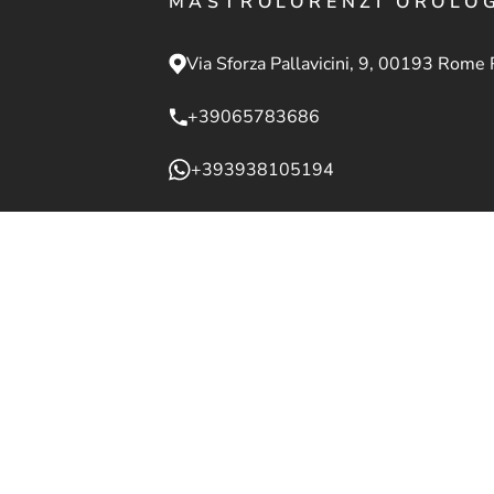
MASTROLORENZI OROLO
Via Sforza Pallavicini, 9, 00193 Rome 
+39065783686
+393938105194
info@mastrolorenzi.com
Scrivi la tua 