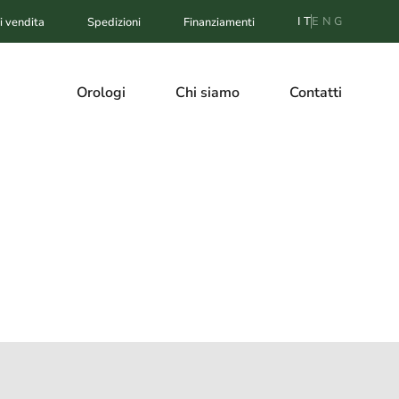
IT
ENG
i vendita
Spedizioni
Finanziamenti
Orologi
Chi siamo
Contatti